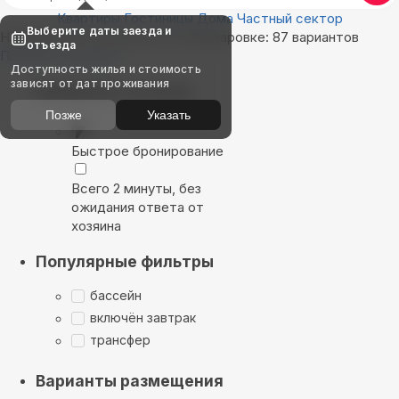
Квартиры
Гостиницы
Дома
Частный сектор
Выберите даты заезда и
Найдём, где остановиться в Варваровке: 87 вариантов
отъезда
Показать на карте
Доступность жилья и стоимость
зависят от дат проживания
Выбирайте лучшее
Позже
Указать
Быстрое бронирование
Всего 2 минуты, без
ожидания ответа от
хозяина
Популярные фильтры
бассейн
включён завтрак
трансфер
Варианты размещения