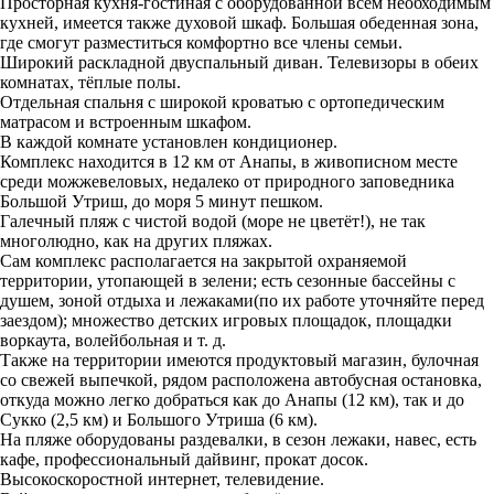
Просторная кухня-гостиная с оборудованной всем необходимым
кухней, имеется также духовой шкаф. Большая обеденная зона,
где смогут разместиться комфортно все члены семьи.
Широкий раскладной двуспальный диван. Телевизоры в обеих
комнатах, тёплые полы.
Отдельная спальня с широкой кроватью с ортопедическим
матрасом и встроенным шкафом.
В каждой комнате установлен кондиционер.
Комплекс находится в 12 км от Анапы, в живописном месте
среди можжевеловых, недалеко от природного заповедника
Большой Утриш, до моря 5 минут пешком.
Галечный пляж с чистой водой (море не цветёт!), не так
многолюдно, как на других пляжах.
Сам комплекс располагается на закрытой охраняемой
территории, утопающей в зелени; есть сезонные бассейны с
душем, зоной отдыха и лежаками(по их работе уточняйте перед
заездом); множество детских игровых площадок, площадки
воркаута, волейбольная и т. д.
Также на территории имеются продуктовый магазин, булочная
со свежей выпечкой, рядом расположена автобусная остановка,
откуда можно легко добраться как до Анапы (12 км), так и до
Сукко (2,5 км) и Большого Утриша (6 км).
На пляже оборудованы раздевалки, в сезон лежаки, навес, есть
кафе, профессиональный дайвинг, прокат досок.
Высокоскоростной интернет, телевидение.