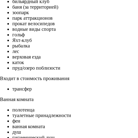
бильярдный клуб
баня (за территорией)
зоопарк
парк аттракционов
прокат велосипедов
водные виды спорта
гольф
Яхт-клуб
рыбалка
лес
верховая езда
каток
пруд/озеро поблизости
Входит в стоимость проживания
трансфер
Ванная комната
полотенца
туалетные принадлежности
фен
ванная комната
душ
гигиенический душ