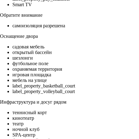
Smart TV
Обратите внимание
самоизоляция разрешена
Оснащение двора
садовая мебель
открытый бассейн
шезлонги
футбольное поле
охраняемая территория
игровая площадка
мебель на улице
label_property_basketball_court
label_property_volleyball_court
Инфраструктура и досуг рядом
теннисный корт
кинотеатр
театр
ночной клуб
SPA-центр