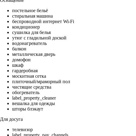
Оснащение
постельное бельё
стиральная машина
беспроводной интернет Wi-Fi
кондиционер
сушилка для белья
утюг с гладильной доской
водонагреватель
балкон
металлическая дверь
домофон
шкаф
гардеробная
москитная сетка
плиточный/мраморный пол
чистящие средства
обогреватель
label_property_cleaner
вешалка для одежды
шторы блэкаут
Для досуга
телевизор
label_property_pay_channels