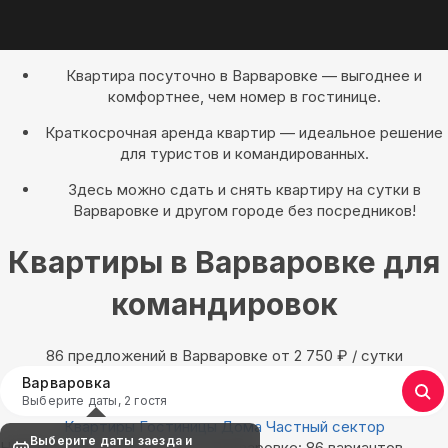
Квартира посуточно в Варваровке — выгоднее и
комфортнее, чем номер в гостинице.
Краткосрочная аренда квартир — идеальное решение
для туристов и командированных.
Здесь можно сдать и снять квартиру на сутки в
Варваровке и другом городе без посредников!
Квартиры в Варваровке для
командировок
86 предложений в Варваровке oт 2 750
₽
/ сутки
Варваровка
Выберите даты, 2 гостя
Квартиры
Гостиницы
Дома
Частный сектор
Выберите даты заезда и
Найдём, где остановиться в Варваровке: 86 вариантов