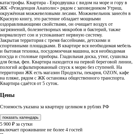
катастрофы. Квартира - Евродвушка с видом на море и гору в
ЖК «Резиденция Анаполис» рядом с заповедником Утриш,
окружённая можжевеловыми лесами. Можжевельник занесён в
Красную книгу, это растение обладает мощными
оздоравливающими свойствами, он очищает воздух от
загрязнений, болезнетворных микробов и бактерий, также
нормализует сон и успокаивает нервную систему.
Закрытая территория с тремя бассейнами, детскими и
спортивными площадками. В квартире вся необходимая мебель
и бытовая техника, посудомоечная машина, вся необходимая
посуда и столовые приборы. Гладильная доска, утюг, сушилка
для белья, фен. Квартира находится на первой береговой линии,
пологий асфальтированный спуск к морю без ступеней. На
территории ЖК есть магазин Продукты, пекарня, OZON, кафе
на пляже, рядом с ЖК остановка общественного транспорта.
Квартира сдаётся от 5 суток.
Цены
Стоимость указана за квартиру целиком в рублях РФ
показать календарь
5 900
₽
за сутки
включает проживание не более 4 гостей