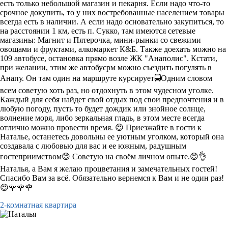
есть только небольшой магазин и пекарня. Если надо что-то
срочное докупить, то у них востребованные населением товары
всегда есть в наличии. А если надо основательно закупиться, то
на расстоянии 1 км, есть п. Сукко, там имеются сетевые
магазины: Магнит и Пятерочка, мини-рынки со свежими
овощами и фруктами, алкомаркет К&Б. Также доехать можно на
109 автобусе, остановка прямо возле ЖК "Анаполис". Кстати,
при желании, этим же автобусрм можно съездить погулять в
Анапу. Он там один на маршруте курсирует🚍Одним словом
всем советую хоть раз, но отдохнуть в этом чудесном уголке.
Каждый для себя найдет свой отдых под свои предпочтения и в
любую погоду, пусть то будет дождик или знойное солнце,
волнение моря, либо зеркальная гладь, в этом месте всегда
отлично можно провести время. 😍 Приезжайте в гости к
Наталье, останетесь довольны ее уютным уголком, который она
создавала с любовью для вас и ее южным, радушным
гостеприимством😊 Советую на своём личном опыте.😊👌
Наталья, а Вам я желаю процветания и замечательных гостей!
Спасибо Вам за всё. Обязательно вернемся к Вам и не один раз!
😍🌹🌹🌹
2-комнатная квартира