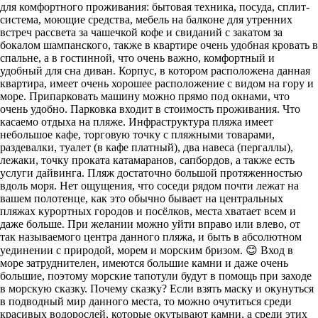
для комфортного проживания: бытовая техника, посуда, сплит-
система, моющие средства, мебель на балконе для утренних
встреч рассвета за чашечкой кофе и свиданий с закатом за
бокалом шампанского, также в квартире очень удобная кровать в
спальне, а в гостинной, что очень важно, комфортный и
удобный для сна диван. Корпус, в котором расположена данная
квартира, имеет очень хорошее расположение с видом на гору и
море. Припарковать машину можно прямо под окнами, что
очень удобно. Парковка входит в стоимость проживания. Что
касаемо отдыха на пляже. Инфраструктура пляжа имеет
небольшое кафе, торговую точку с пляжными товарами,
раздевалки, туалет (в кафе платный), два навеса (пергаллы),
лежаки, точку проката катамаранов, сапбордов, а также есть
услуги дайвинга. Пляж достаточно большой протяженностью
вдоль моря. Нет ощущения, что соседи рядом почти лежат на
вашем полотенце, как это обычно бывает на центральных
пляжах курортных городов и посёлков, места хватает всем и
даже больше. При желании можно уйти вправо или влево, от
так называемого центра данного пляжа, и быть в абсолютном
уединении с природой, морем и морским бризом. 😊 Вход в
море затруднителен, имеются большие камни и даже очень
большие, поэтому морские тапотули будут в помощь при заходе
в морскую сказку. Почему сказку? Если взять маску и окунуться
в подводный мир данного места, то можно очутиться среди
красивых водорослей, которые окутывают камни, а среди этих