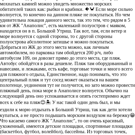
мохнатых камней можно увидеть множество морских
обитателей таких как: рыбки и крабики. 🐠🦀 Если море сильно
волнуется, то конечно на данном пляже не покупаться. Но чем
удивительна локация данного места, так это тем, что рядом в 5
км от ЖК "Анаполис", есть маленький полуостров с маяком,
находится он в п. Большой Утриш. Так вот, там, если ветер и
море волнуется с одной стороны, то с другой стороны
полуострова абсолютное затишье и можно покупаться.
Добраться из ЖК до этого места можно, как личным
автомобилем, но парковка там обойдется 200 р/ч, либо
автобусом 109, он довозит прямо до этого места, где пляж.
Автобус обойдётся в разы дешевле. Пляж там оборудованный и
навесами, и лежаками, есть кафе, торговые точки и много всего
для пляжного отдыха, Единственное, надо понимать, что это
центральный пляж и тут сосед может оказаться на вашем
полотенце, уединения тут не получится, но зато можно провести
пляжный день, пока море в Анаполисе волнуется. Обычно на
следующий день оно успокаивается и опять гостепримно ждет
всех к себе на пляж😊🏝 У нас такой один день был, и мы
ездили к морю отдыхать в Большой Утриш, так как дети хотели
купаться, а не просто подышать морским воздухом на бережку😁
Что касаемо самого ЖК "Анаполис", то он очень красивый,
ухоженный, имеются детские площадки, спортивные площадки
(баскетбол, футбол, волейбол), бассейны. Из торговых точек,