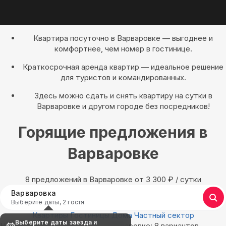
Квартира посуточно в Варваровке — выгоднее и
комфортнее, чем номер в гостинице.
Краткосрочная аренда квартир — идеальное решение
для туристов и командированных.
Здесь можно сдать и снять квартиру на сутки в
Варваровке и другом городе без посредников!
Горящие предложения в
Варваровке
8 предложений в Варваровке oт 3 300
₽
/ сутки
Варваровка
Выберите даты, 2 гостя
Квартиры
Гостиницы
Дома
Частный сектор
Выберите даты заезда и
Найдём, где остановиться в Варваровке: 8 вариантов