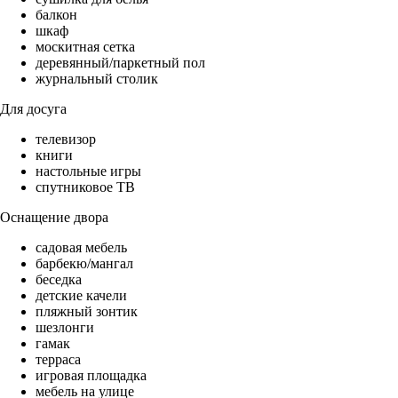
балкон
шкаф
москитная сетка
деревянный/паркетный пол
журнальный столик
Для досуга
телевизор
книги
настольные игры
спутниковое ТВ
Оснащение двора
садовая мебель
барбекю/мангал
беседка
детские качели
пляжный зонтик
шезлонги
гамак
терраса
игровая площадка
мебель на улице