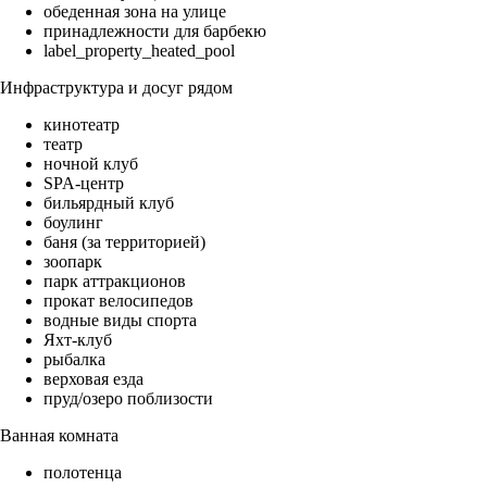
обеденная зона на улице
принадлежности для барбекю
label_property_heated_pool
Инфраструктура и досуг рядом
кинотеатр
театр
ночной клуб
SPA-центр
бильярдный клуб
боулинг
баня (за территорией)
зоопарк
парк аттракционов
прокат велосипедов
водные виды спорта
Яхт-клуб
рыбалка
верховая езда
пруд/озеро поблизости
Ванная комната
полотенца