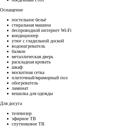
Оснащение
постельное бельё
стиральная машина
беспроводной интернет Wi-Fi
кондиционер
утюг с гладильной доской
водонагреватель
балкон
металлическая дверь
раскладная кровать
шкаф
москитная сетка
плиточный/мраморный пол
обогреватель
ламинат
вешалка для одежды
Для досуга
телевизор
эфирное ТВ
спутниковое ТВ