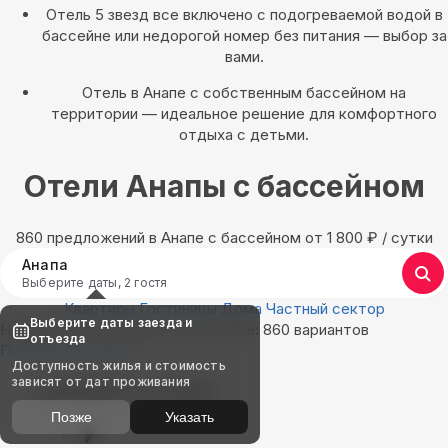
Отель 5 звезд все включено с подогреваемой водой в
бассейне или недорогой номер без питания — выбор за
вами.
Отель в Анапе с собственным бассейном на
территории — идеальное решение для комфортного
отдыха с детьми.
Отели Анапы с бассейном
860 предложений в Анапе с бассейном oт 1 800
₽
/ сутки
Анапа
Выберите даты, 2 гостя
Квартиры
Гостиницы
Дома
Частный сектор
Выберите даты заезда и
Найдём, где остановиться в Анапе: 860 вариантов
отъезда
Показать на карте
Доступность жилья и стоимость
зависят от дат проживания
Выбирайте лучшее
Позже
Указать