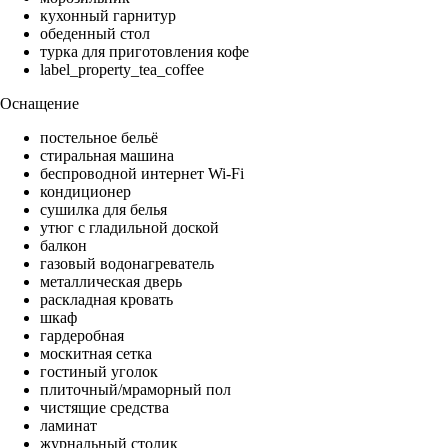
кухонный гарнитур
обеденный стол
турка для приготовления кофе
label_property_tea_coffee
Оснащение
постельное бельё
стиральная машина
беспроводной интернет Wi-Fi
кондиционер
сушилка для белья
утюг с гладильной доской
балкон
газовый водонагреватель
металлическая дверь
раскладная кровать
шкаф
гардеробная
москитная сетка
гостиный уголок
плиточный/мраморный пол
чистящие средства
ламинат
журнальный столик