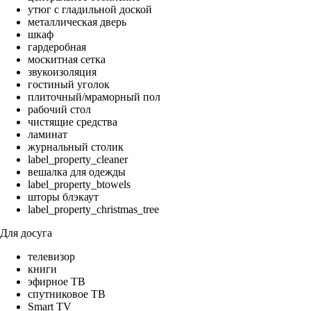
утюг с гладильной доской
металлическая дверь
шкаф
гардеробная
москитная сетка
звукоизоляция
гостиный уголок
плиточный/мраморный пол
рабочий стол
чистящие средства
ламинат
журнальный столик
label_property_cleaner
вешалка для одежды
label_property_btowels
шторы блэкаут
label_property_christmas_tree
Для досуга
телевизор
книги
эфирное ТВ
спутниковое ТВ
Smart TV